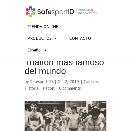
TIENDA ONLINE
PRODUCTOS
CONTACTO
Ironman Hawái: El
Español
nacimiento del
Triatlón más famoso
del mundo
by
Safesport ID
| Oct 2, 2019 |
Carreras
,
Historia
,
Triatlón
|
0 comments