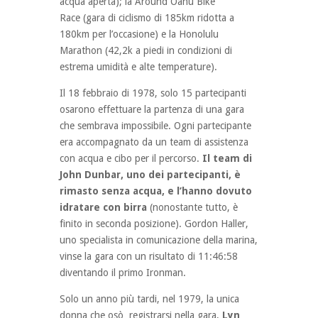
acqua aperta); la Around Oahu Bike
Race (gara di ciclismo di 185km ridotta a
180km per l’occasione) e la Honolulu
Marathon (42,2k a piedi in condizioni di
estrema umidità e alte temperature).
Il 18 febbraio di 1978, solo 15 partecipanti
osarono effettuare la partenza di una gara
che sembrava impossibile. Ogni partecipante
era accompagnato da un team di assistenza
con acqua e cibo per il percorso.
Il team di
John Dunbar, uno dei partecipanti, è
rimasto senza acqua, e l’hanno dovuto
idratare con birra
(nonostante tutto, è
finito in seconda posizione). Gordon Haller,
uno specialista in comunicazione della marina,
vinse la gara con un risultato di 11:46:58
diventando il primo Ironman.
Solo un anno più tardi, nel 1979, la unica
donna che osò registrarsi nella gara,
Lyn