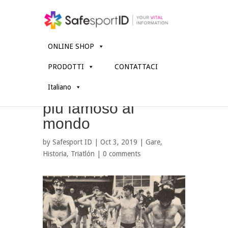
ONLINE SHOP
PRODOTTI
CONTATTACI
Ironman Hawaii:
Italiano
Nascita del triathlon
più famoso al
mondo
by
Safesport ID
| Oct 3, 2019 |
Gare
,
Historia
,
Triatlón
|
0 comments